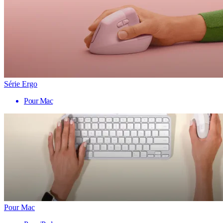
Série Ergo
Pour Mac
Pour Mac