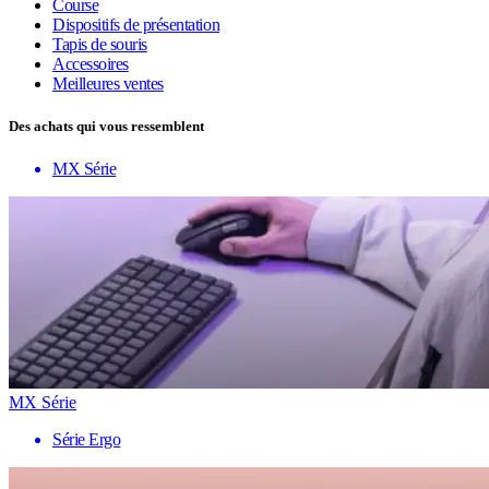
Course
Dispositifs de présentation
Tapis de souris
Accessoires
Meilleures ventes
Des achats qui vous ressemblent
MX Série
MX Série
Série Ergo