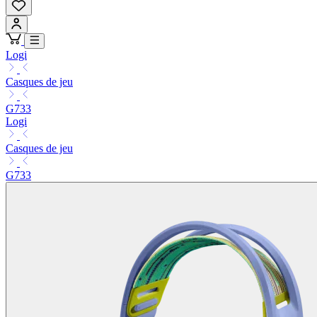
Logi
Casques de jeu
G733
Logi
Casques de jeu
G733