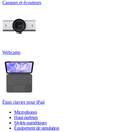
Casques et écouteurs
Webcams
Étuis clavier pour iPad
Microphones
Haut-parleurs
Stylets numériques
Équipement de simulation