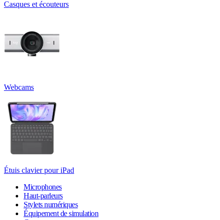
Casques et écouteurs
Webcams
Étuis clavier pour iPad
Microphones
Haut-parleurs
Stylets numériques
Équipement de simulation