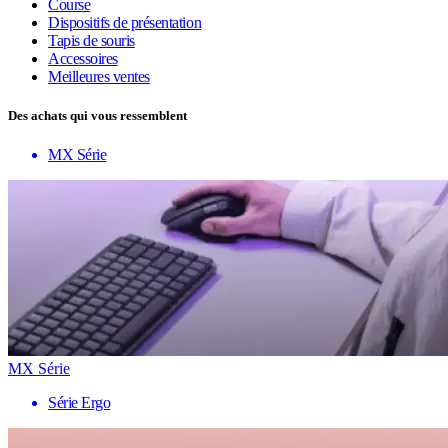
Course
Dispositifs de présentation
Tapis de souris
Accessoires
Meilleures ventes
Des achats qui vous ressemblent
MX Série
MX Série
Série Ergo