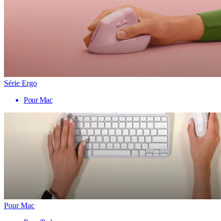
Série Ergo
Pour Mac
Pour Mac