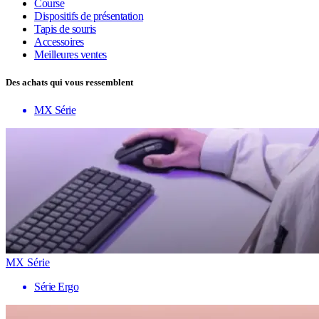
Course
Dispositifs de présentation
Tapis de souris
Accessoires
Meilleures ventes
Des achats qui vous ressemblent
MX Série
MX Série
Série Ergo