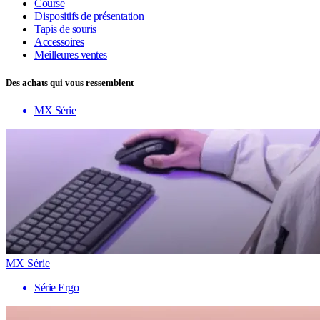
Course
Dispositifs de présentation
Tapis de souris
Accessoires
Meilleures ventes
Des achats qui vous ressemblent
MX Série
MX Série
Série Ergo