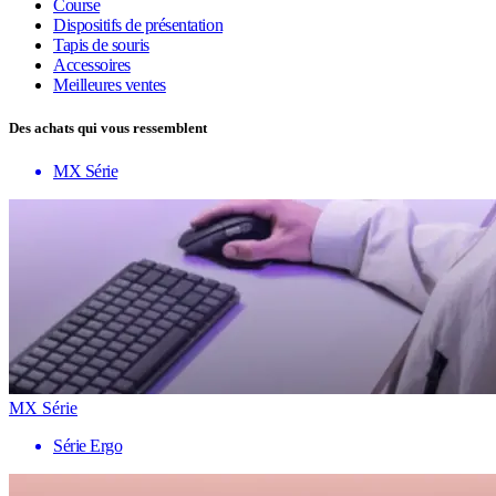
Course
Dispositifs de présentation
Tapis de souris
Accessoires
Meilleures ventes
Des achats qui vous ressemblent
MX Série
MX Série
Série Ergo