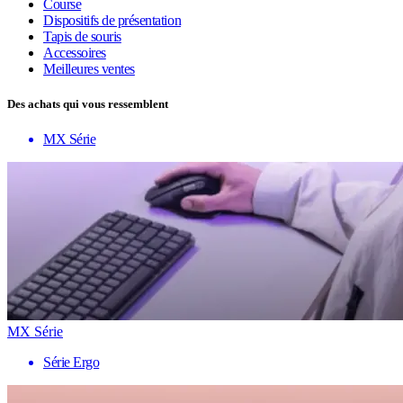
Course
Dispositifs de présentation
Tapis de souris
Accessoires
Meilleures ventes
Des achats qui vous ressemblent
MX Série
MX Série
Série Ergo