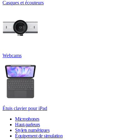
Casques et écouteurs
Webcams
Étuis clavier pour iPad
Microphones
Haut-parleurs
Stylets numériques
Équipement de simulation