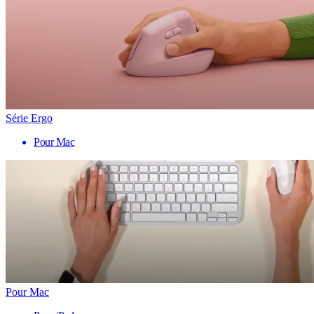
Série Ergo
Pour Mac
Pour Mac