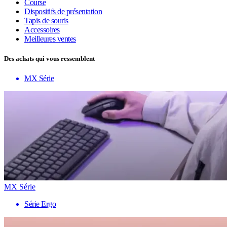
Course
Dispositifs de présentation
Tapis de souris
Accessoires
Meilleures ventes
Des achats qui vous ressemblent
MX Série
MX Série
Série Ergo