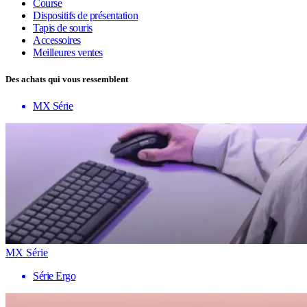
Course
Dispositifs de présentation
Tapis de souris
Accessoires
Meilleures ventes
Des achats qui vous ressemblent
MX Série
MX Série
Série Ergo