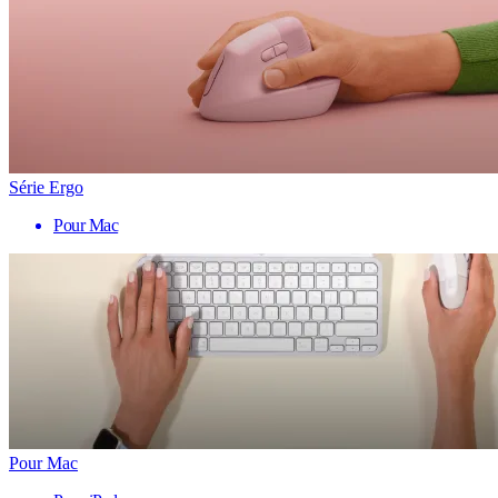
Série Ergo
Pour Mac
Pour Mac