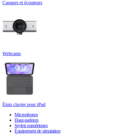
Casques et écouteurs
Webcams
Étuis clavier pour iPad
Microphones
Haut-parleurs
Stylets numériques
Équipement de simulation