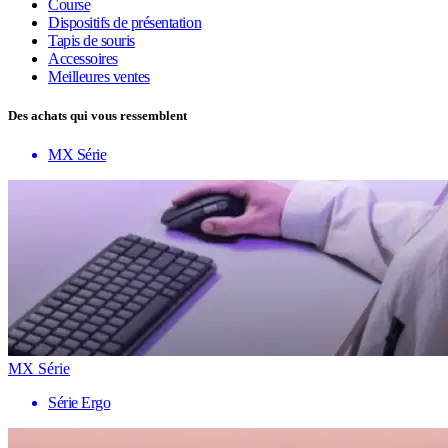
Course
Dispositifs de présentation
Tapis de souris
Accessoires
Meilleures ventes
Des achats qui vous ressemblent
MX Série
MX Série
Série Ergo