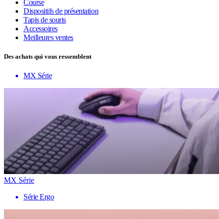
Course
Dispositifs de présentation
Tapis de souris
Accessoires
Meilleures ventes
Des achats qui vous ressemblent
MX Série
MX Série
Série Ergo