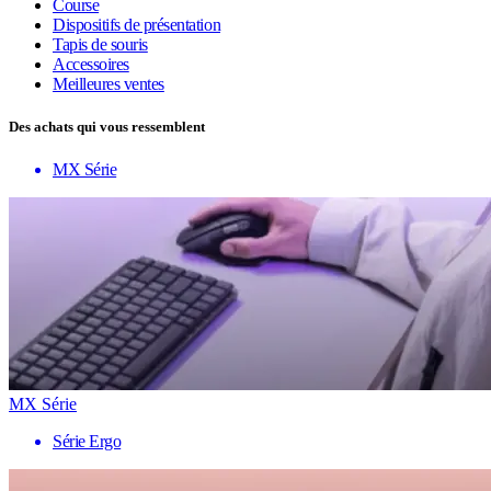
Course
Dispositifs de présentation
Tapis de souris
Accessoires
Meilleures ventes
Des achats qui vous ressemblent
MX Série
MX Série
Série Ergo