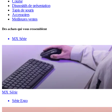
Course
Dispositifs de présentation
Tapis de souris
Accessoires
Meilleures ventes
Des achats qui vous ressemblent
MX Série
MX Série
Série Ergo