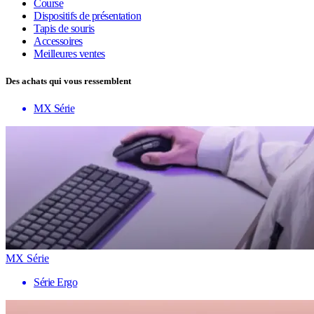
Course
Dispositifs de présentation
Tapis de souris
Accessoires
Meilleures ventes
Des achats qui vous ressemblent
MX Série
MX Série
Série Ergo