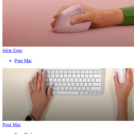
Série Ergo
Pour Mac
Pour Mac