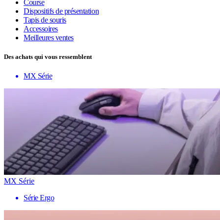
Course
Dispositifs de présentation
Tapis de souris
Accessoires
Meilleures ventes
Des achats qui vous ressemblent
MX Série
MX Série
Série Ergo