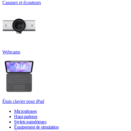
Casques et écouteurs
Webcams
Étuis clavier pour iPad
Microphones
Haut-parleurs
Stylets numériques
Équipement de simulation