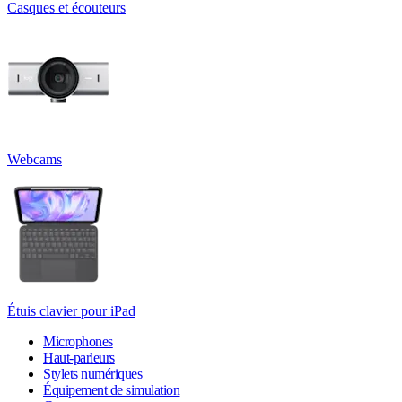
Casques et écouteurs
Webcams
Étuis clavier pour iPad
Microphones
Haut-parleurs
Stylets numériques
Équipement de simulation