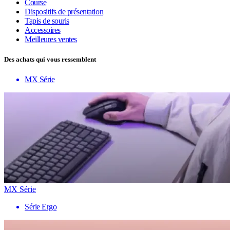
Course
Dispositifs de présentation
Tapis de souris
Accessoires
Meilleures ventes
Des achats qui vous ressemblent
MX Série
MX Série
Série Ergo