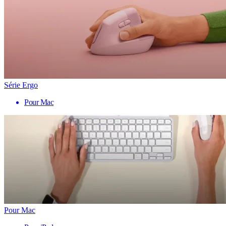
Série Ergo
Pour Mac
Pour Mac