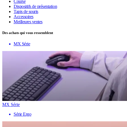
Course
Dispositifs de présentation
Tapis de souris
Accessoires
Meilleures ventes
Des achats qui vous ressemblent
MX Série
MX Série
Série Ergo