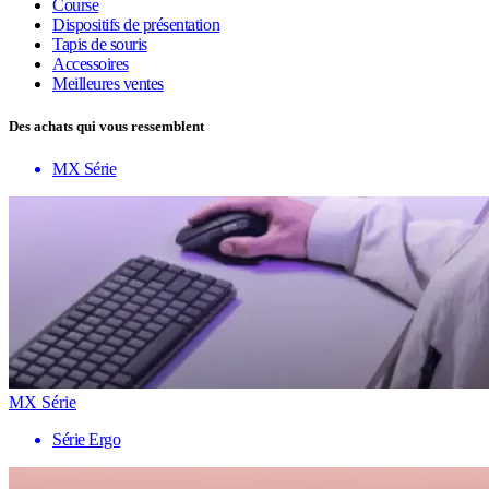
Course
Dispositifs de présentation
Tapis de souris
Accessoires
Meilleures ventes
Des achats qui vous ressemblent
MX Série
MX Série
Série Ergo