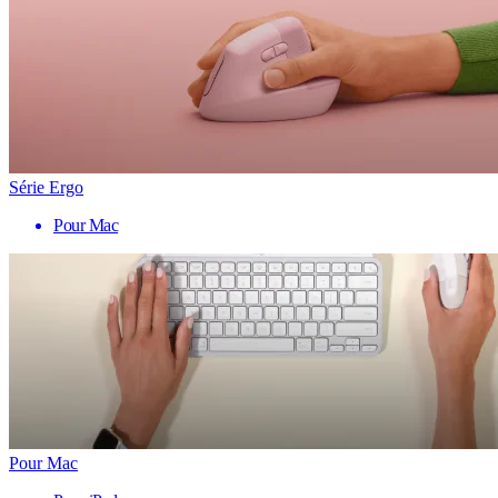
Série Ergo
Pour Mac
Pour Mac