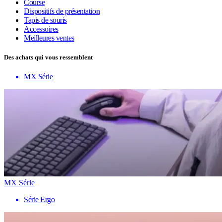
Course
Dispositifs de présentation
Tapis de souris
Accessoires
Meilleures ventes
Des achats qui vous ressemblent
MX Série
MX Série
Série Ergo