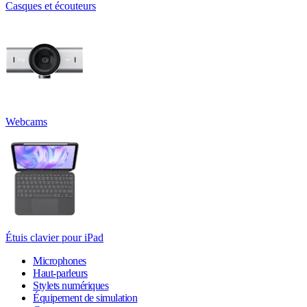
Casques et écouteurs
Webcams
Étuis clavier pour iPad
Microphones
Haut-parleurs
Stylets numériques
Équipement de simulation