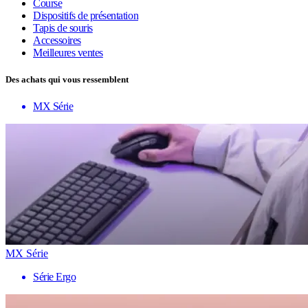
Course
Dispositifs de présentation
Tapis de souris
Accessoires
Meilleures ventes
Des achats qui vous ressemblent
MX Série
MX Série
Série Ergo