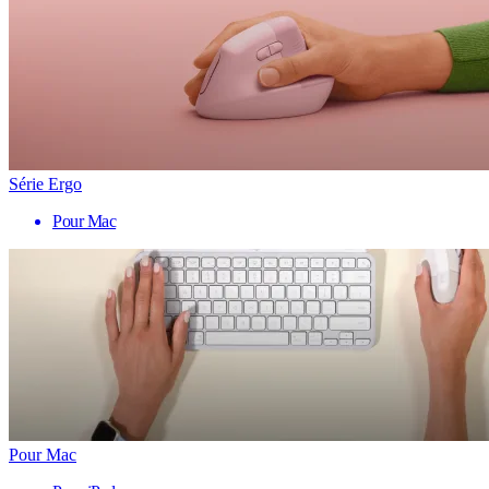
Série Ergo
Pour Mac
Pour Mac