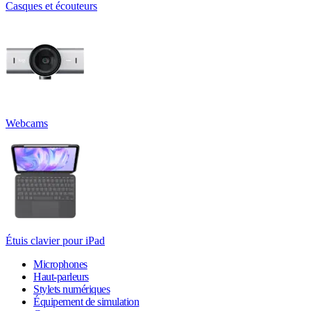
Casques et écouteurs
Webcams
Étuis clavier pour iPad
Microphones
Haut-parleurs
Stylets numériques
Équipement de simulation