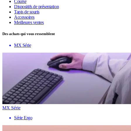
Course
Dispositifs de présentation
Tapis de souris
Accessoires
Meilleures ventes
Des achats qui vous ressemblent
MX Série
MX Série
Série Ergo