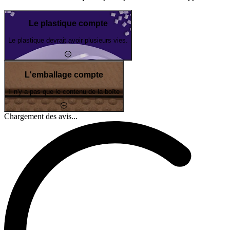
Le plastique compte
Le plastique devrait avoir plusieurs vies.
L'emballage compte
Il n'y a pas que le contenu de la boîte
Chargement des avis...