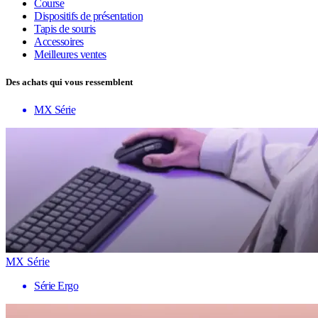
Course
Dispositifs de présentation
Tapis de souris
Accessoires
Meilleures ventes
Des achats qui vous ressemblent
MX Série
MX Série
Série Ergo