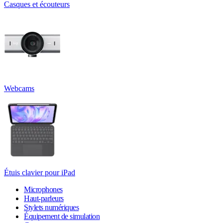
Casques et écouteurs
Webcams
Étuis clavier pour iPad
Microphones
Haut-parleurs
Stylets numériques
Équipement de simulation