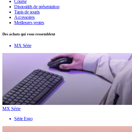
Course
Dispositifs de présentation
Tapis de souris
Accessoires
Meilleures ventes
Des achats qui vous ressemblent
MX Série
MX Série
Série Ergo