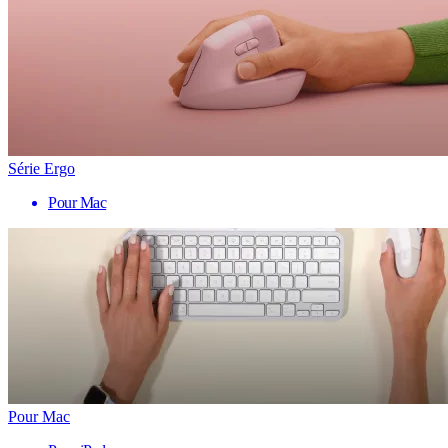
Série Ergo
Pour Mac
Pour Mac