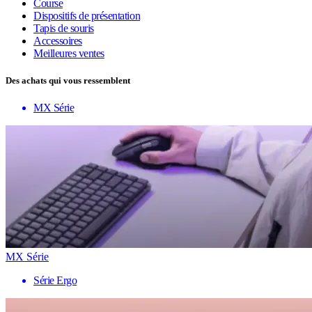
Course
Dispositifs de présentation
Tapis de souris
Accessoires
Meilleures ventes
Des achats qui vous ressemblent
MX Série
MX Série
Série Ergo