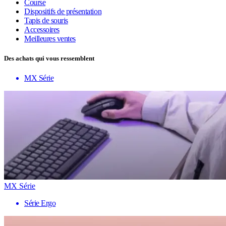
Course
Dispositifs de présentation
Tapis de souris
Accessoires
Meilleures ventes
Des achats qui vous ressemblent
MX Série
MX Série
Série Ergo