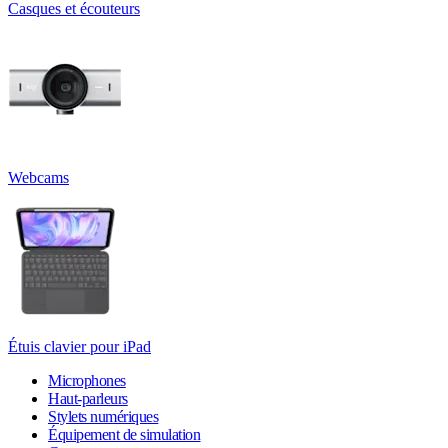
Casques et écouteurs
Webcams
Étuis clavier pour iPad
Microphones
Haut-parleurs
Stylets numériques
Équipement de simulation