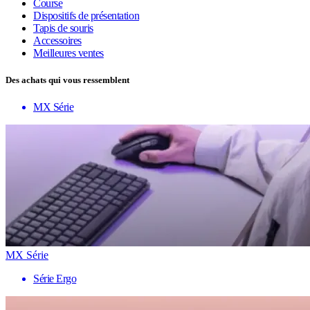
Course
Dispositifs de présentation
Tapis de souris
Accessoires
Meilleures ventes
Des achats qui vous ressemblent
MX Série
MX Série
Série Ergo