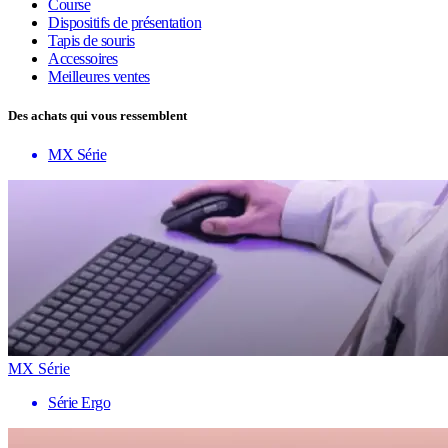
Course
Dispositifs de présentation
Tapis de souris
Accessoires
Meilleures ventes
Des achats qui vous ressemblent
MX Série
MX Série
Série Ergo