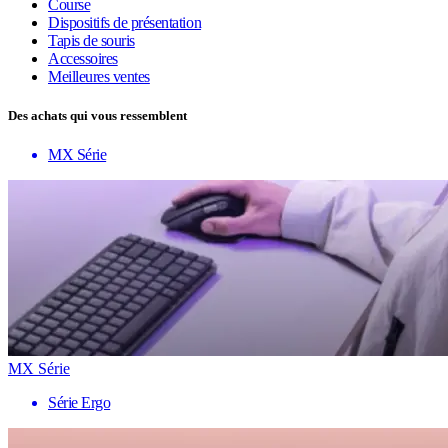
Course
Dispositifs de présentation
Tapis de souris
Accessoires
Meilleures ventes
Des achats qui vous ressemblent
MX Série
MX Série
Série Ergo