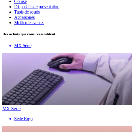
Course
Dispositifs de présentation
Tapis de souris
Accessoires
Meilleures ventes
Des achats qui vous ressemblent
MX Série
MX Série
Série Ergo