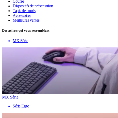
Course
Dispositifs de présentation
Tapis de souris
Accessoires
Meilleures ventes
Des achats qui vous ressemblent
MX Série
MX Série
Série Ergo