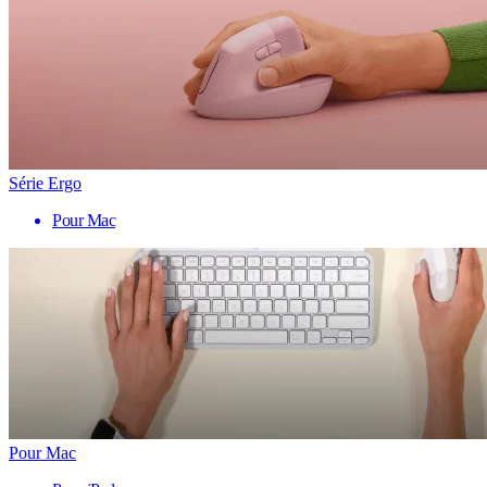
Série Ergo
Pour Mac
Pour Mac