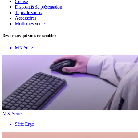
Course
Dispositifs de présentation
Tapis de souris
Accessoires
Meilleures ventes
Des achats qui vous ressemblent
MX Série
MX Série
Série Ergo