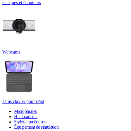
Casques et écouteurs
Webcams
Étuis clavier pour iPad
Microphones
Haut-parleurs
Stylets numériques
Équipement de simulation