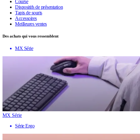
Course
Dispositifs de présentation
Tapis de souris
Accessoires
Meilleures ventes
Des achats qui vous ressemblent
MX Série
MX Série
Série Ergo