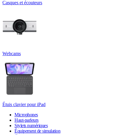
Casques et écouteurs
Webcams
Étuis clavier pour iPad
Microphones
Haut-parleurs
Stylets numériques
Équipement de simulation