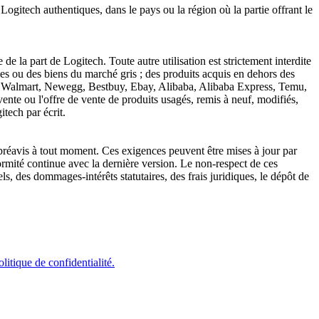
ogitech authentiques, dans le pays ou la région où la partie offrant le
 de la part de Logitech. Toute autre utilisation est strictement interdite
èles ou des biens du marché gris ; des produits acquis en dehors des
on, Walmart, Newegg, Bestbuy, Ebay, Alibaba, Alibaba Express, Temu,
ente ou l'offre de vente de produits usagés, remis à neuf, modifiés,
tech par écrit.
ns préavis à tout moment. Ces exigences peuvent être mises à jour par
formité continue avec la dernière version. Le non-respect de ces
s, des dommages-intérêts statutaires, des frais juridiques, le dépôt de
olitique de confidentialité.