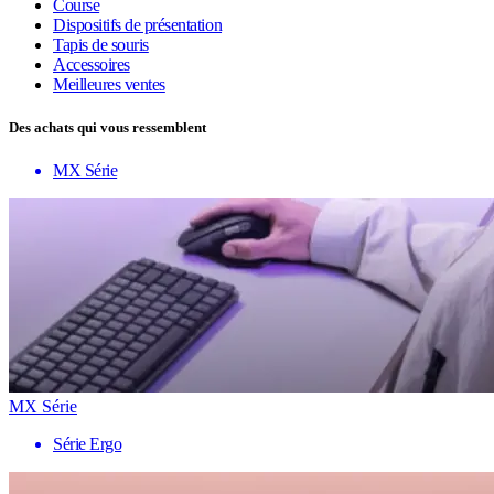
Course
Dispositifs de présentation
Tapis de souris
Accessoires
Meilleures ventes
Des achats qui vous ressemblent
MX Série
MX Série
Série Ergo