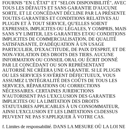
FOURNIS "EN L'ÉTAT" ET "SELON DISPONIBILITÉ", AVEC
TOUS LES DÉFAUTS ET SANS GARANTIE D'AUCUNE
SORTE, ET LE CONCÉDANT DÉCLINE PAR LA PRÉSENTE
TOUTES GARANTIES ET CONDITIONS RELATIVES AU
PLUGIN ET À TOUT SERVICE, QU'ELLES SOIENT
EXPRESSES, IMPLICITES OU LÉGALES, Y COMPRIS, MAIS
SANS S'Y LIMITER, LES GARANTIES ET/OU CONDITIONS
IMPLICITES DE COMMERCIALISATION, DE QUALITÉ
SATISFAISANTE, D'ADÉQUATION À UN USAGE
PARTICULIER, D'EXACTITUDE, DE PAIX D'ESPRIT, ET DE
NON-VIOLATION DES DROITS DES TIERS. AUCUNE
INFORMATION OU CONSEIL ORAL OU ÉCRIT DONNÉ
PAR LE CONCÉDANT OU SON REPRÉSENTANT
AUTORISÉ NE CRÉERA UNE GARANTIE. SI LE PLUGIN
OU LES SERVICES S'AVÉRENT DÉFECTUEUX, VOUS
ASSUMEZ L'INTÉGRALITÉ DES COÛTS DE TOUS LES
SERVICES, RÉPARATIONS OU CORRECTIONS
NÉCESSAIRES. CERTAINES JURIDICTIONS
N'AUTORISENT PAS L'EXCLUSION DES GARANTIES
IMPLICITES OU LA LIMITATION DES DROITS
STATUTAIRES APPLICABLES À UN CONSOMMATEUR,
AINSI L'EXCLUSION ET LES LIMITATIONS CI-DESSUS
PEUVENT NE PAS S'APPLIQUER À VOTRE CAS.
f. Limites de responsabilité. DANS LA MESURE OÙ LA LOI NE