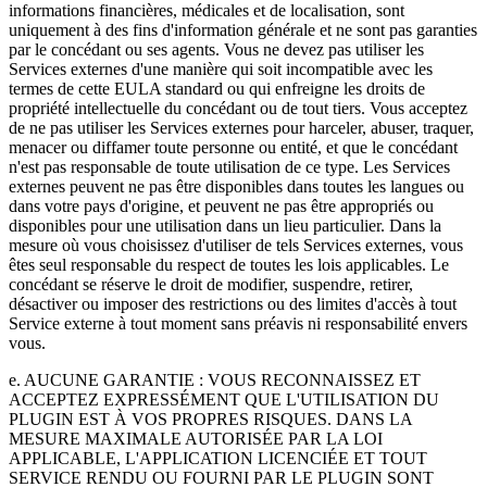
informations financières, médicales et de localisation, sont
uniquement à des fins d'information générale et ne sont pas garanties
par le concédant ou ses agents. Vous ne devez pas utiliser les
Services externes d'une manière qui soit incompatible avec les
termes de cette EULA standard ou qui enfreigne les droits de
propriété intellectuelle du concédant ou de tout tiers. Vous acceptez
de ne pas utiliser les Services externes pour harceler, abuser, traquer,
menacer ou diffamer toute personne ou entité, et que le concédant
n'est pas responsable de toute utilisation de ce type. Les Services
externes peuvent ne pas être disponibles dans toutes les langues ou
dans votre pays d'origine, et peuvent ne pas être appropriés ou
disponibles pour une utilisation dans un lieu particulier. Dans la
mesure où vous choisissez d'utiliser de tels Services externes, vous
êtes seul responsable du respect de toutes les lois applicables. Le
concédant se réserve le droit de modifier, suspendre, retirer,
désactiver ou imposer des restrictions ou des limites d'accès à tout
Service externe à tout moment sans préavis ni responsabilité envers
vous.
e. AUCUNE GARANTIE : VOUS RECONNAISSEZ ET
ACCEPTEZ EXPRESSÉMENT QUE L'UTILISATION DU
PLUGIN EST À VOS PROPRES RISQUES. DANS LA
MESURE MAXIMALE AUTORISÉE PAR LA LOI
APPLICABLE, L'APPLICATION LICENCIÉE ET TOUT
SERVICE RENDU OU FOURNI PAR LE PLUGIN SONT