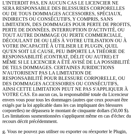
L'INTERDIT PAS, EN AUCUN CAS LE LICENCIER NE
SERA RESPONSABLE DES BLESSURES CORPORELLES
OU DE TOUS DOMMAGES ACCESSOIRES, SPÉCIAUX,
INDIRECTS OU CONSÉCUTIFS, Y COMPRIS, SANS
LIMITATION, DES DOMMAGES POUR PERTE DE PROFITS,
PERTE DE DONNÉES, INTERRUPTION D'ACTIVITÉ, OU
TOUT AUTRE DOMMAGE OU PERTE COMMERCIALE,
DÉCOULANT DE OU LIÉS À VOTRE UTILISATION OU À
VOTRE INCAPACITÉ À UTILISER LE PLUGIN, QUEL
QU'EN SOIT LE CAUSE, PEU IMPORTE LA THÉORIE DE
RESPONSABILITÉ (CONTRAT, DÉLIT OU AUTRE) ET
MÊME SI LE LICENCIER A ÉTÉ AVISÉ DE LA POSSIBILITÉ
DE TELS DOMMAGES. CERTAINES JURIDICTIONS
N'AUTORISENT PAS LA LIMITATION DE
RESPONSABILITÉ POUR BLESSURE CORPORELLE, OU
DES DOMMAGES ACCESSOIRES OU CONSÉCUTIFS,
AINSI CETTE LIMITATION PEUT NE PAS S'APPLIQUER À
VOTRE CAS. En aucun cas, la responsabilité totale du Licencieur
envers vous pour tous les dommages (autres que ceux pouvant être
exigés par la loi applicable dans les cas impliquant des blessures
corporelles) ne dépassera le montant de cinquante dollars (50,00 $).
Les limitations susmentionnées s'appliquent même en cas d'échec du
recours décrit précédemment.
g. Vous ne pouvez pas utiliser ou exporter ou réexporter le Plugin,