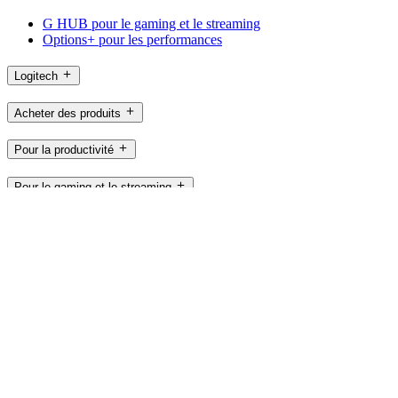
G HUB pour le gaming et le streaming
Options+ pour les performances
Logitech
Acheter des produits
Pour la productivité
Pour le gaming et le streaming
Pour les professionnels
À usage pédagogique
Assistance
Logiciels
BE,fr
©2026 Logitech. Tous droits réservés