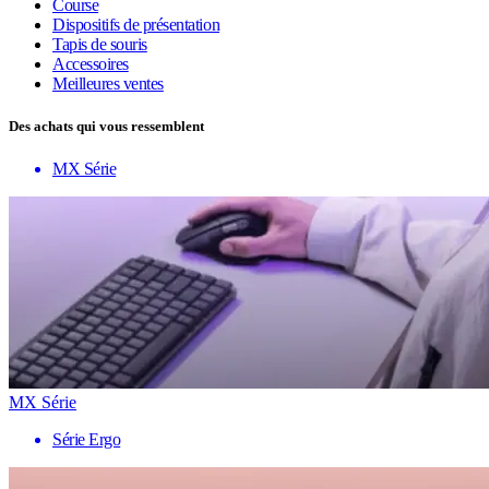
Course
Dispositifs de présentation
Tapis de souris
Accessoires
Meilleures ventes
Des achats qui vous ressemblent
MX Série
MX Série
Série Ergo