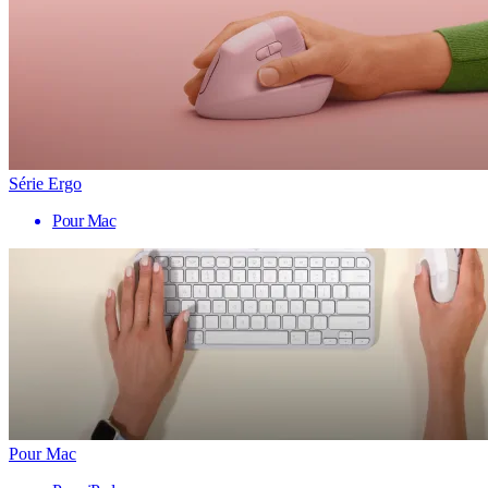
Série Ergo
Pour Mac
Pour Mac