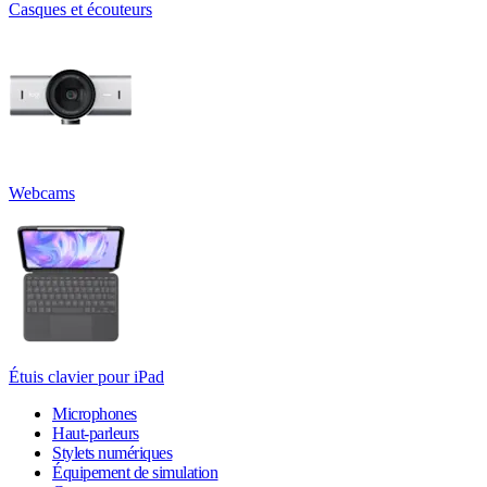
Casques et écouteurs
Webcams
Étuis clavier pour iPad
Microphones
Haut-parleurs
Stylets numériques
Équipement de simulation