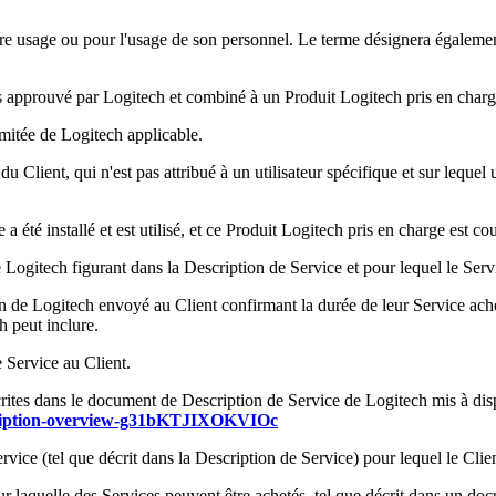
pre usage ou pour l'usage de son personnel. Le terme désignera égalemen
ers approuvé par Logitech et combiné à un Produit Logitech pris en charg
imitée de Logitech applicable.
Client, qui n'est pas attribué à un utilisateur spécifique et sur lequel u
 été installé et est utilisé, et ce Produit Logitech pris en charge est co
Logitech figurant dans la Description de Service et pour lequel le Servi
 de Logitech envoyé au Client confirmant la durée de leur Service achet
h peut inclure.
 Service au Client.
rites dans le document de Description de Service de Logitech mis à disp
description-overview-g31bKTJIXOKVIOc
vice (tel que décrit dans la Description de Service) pour lequel le Client
r laquelle des Services peuvent être achetés, tel que décrit dans un do