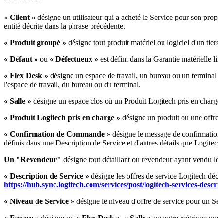
« Client »
désigne un utilisateur qui a acheté le Service pour son pro
entité décrite dans la phrase précédente.
« Produit groupé »
désigne tout produit matériel ou logiciel d'un ti
« Défaut »
ou
« Défectueux »
est défini dans la Garantie matérielle l
« Flex Desk »
désigne un espace de travail, un bureau ou un terminal du 
l'espace de travail, du bureau ou du terminal.
« Salle »
désigne un espace clos où un Produit Logitech pris en charge a
« Produit Logitech pris en charge »
désigne un produit ou une offre 
« Confirmation de Commande »
désigne le message de confirmation
définis dans une Description de Service et d'autres détails que Logitec
Un "Revendeur"
désigne tout détaillant ou revendeur ayant vendu le
« Description de Service »
désigne les offres de service Logitech déc
https://hub.sync.logitech.com/services/post/logitech-services-
« Niveau de Service »
désigne le niveau d'offre de service pour un Ser
« Espace »
désigne un
« Flex Desk »
,
« Salle »
ou autre métrique pou