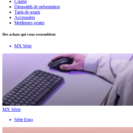
Course
Dispositifs de présentation
Tapis de souris
Accessoires
Meilleures ventes
Des achats qui vous ressemblent
MX Série
MX Série
Série Ergo