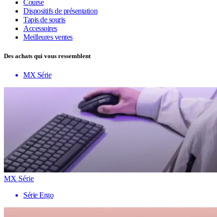
Course
Dispositifs de présentation
Tapis de souris
Accessoires
Meilleures ventes
Des achats qui vous ressemblent
MX Série
MX Série
Série Ergo