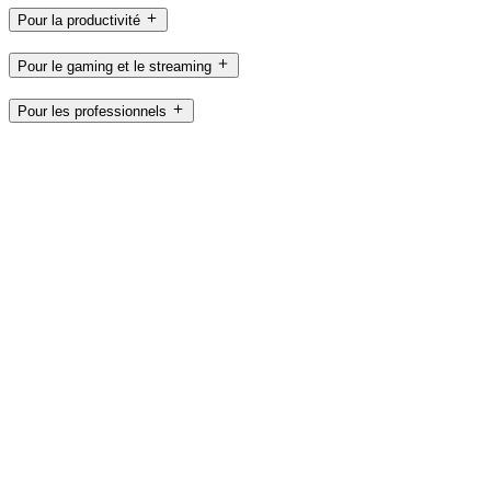
Pour la productivité
Pour le gaming et le streaming
Pour les professionnels
À usage pédagogique
Assistance
Logiciels
BE,fr
©2026 Logitech. Tous droits réservés
Conditions d'utilisation
Politique de confidentialité
Paramètres des
cookies
Plan du site
Logitech