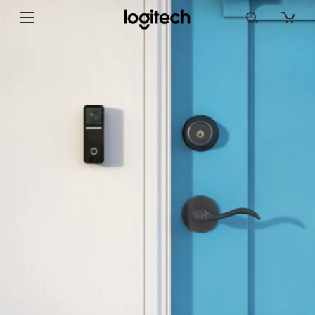
INSTALLATION
SONNETTE
CIRCLE
VIEW
-
FAIRE
APPEL
À
UN
PRO