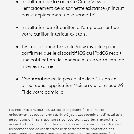
Installation de la sonnette Circle View à
l’emplacement de la sonnette existante (n’inclut
pas le déplacement de la sonnette)
Installation du kit carillon à l’emplacement de
votre carillon intérieur existant
Test de la sonnette Circle View installée pour
confirmer que le dispositif iOS ou iPadOS reçoit
une notification de sonnerie et que votre carillon
intérieur sonne
Confirmation de la possibilité de diffusion en
direct dans l’application Maison via le réseau Wi-
Fi de votre domicile
Les informations fournies sur cette page sont à titre indicatif
uniquement et peuvent ne pas être à jour. Les techniciens d’installation
ne sont pas affiliés ni sponsorisé par Logitech. Logitech ne soutient
aucun technicien d’installation ou ses services en particulier. Nous vous
recommandons de vérifier avec le département de protection des
consommateurs locaux ainsi que les avis avant de faire appel à un