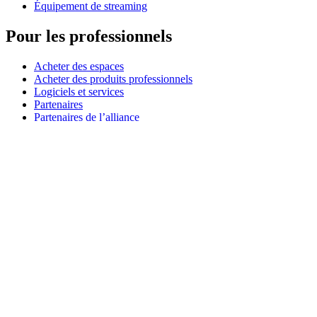
Équipement de streaming
Pour les professionnels
Acheter des espaces
Acheter des produits professionnels
Logiciels et services
Partenaires
Partenaires de l’alliance
Ressources professionnelles
À usage pédagogique
Acheter des produits pédagogiques
Solutions pour l’enseignement primaire et secondaire
Ressources pédagogiques
Assistance
Assistance individuelle
Assistance gaming
Assistance aux entreprises et à l'éducation
Nous contacter