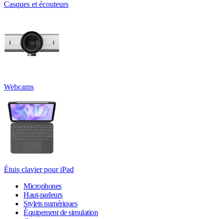
Casques et écouteurs
Webcams
Étuis clavier pour iPad
Microphones
Haut-parleurs
Stylets numériques
Équipement de simulation