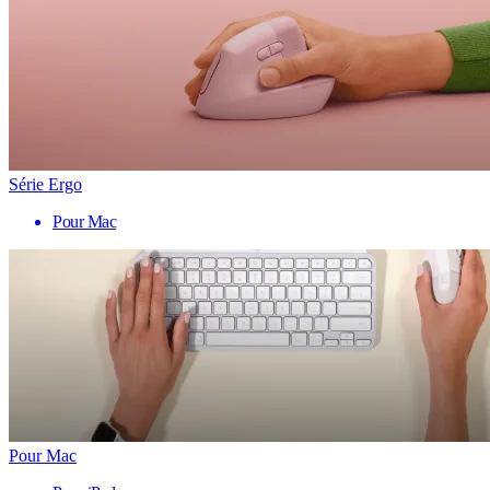
Série Ergo
Pour Mac
Pour Mac