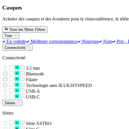
Casques
Achetez des casques et des écouteurs pour la visioconférence, le télétra
Tous les filtres
Filtres
Trier
En vedette
Meilleure correspondance
Nouveau
Nom
Prix - 
Connectivité
Connectivité
3.5 mm
Bluetooth
Filaire
Technologie sans fil LIGHTSPEED
USB-A
USB-C
Séries
Séries
Série ASTRO