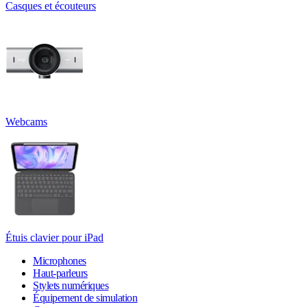
Casques et écouteurs
Webcams
Étuis clavier pour iPad
Microphones
Haut-parleurs
Stylets numériques
Équipement de simulation