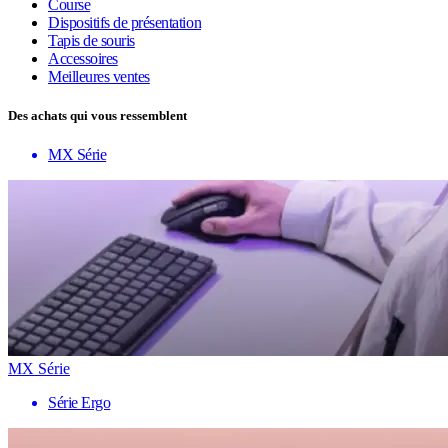
Course
Dispositifs de présentation
Tapis de souris
Accessoires
Meilleures ventes
Des achats qui vous ressemblent
MX Série
MX Série
Série Ergo