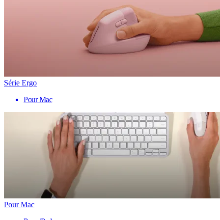
Série Ergo
Pour Mac
Pour Mac