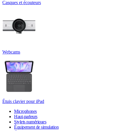
Casques et écouteurs
Webcams
Étuis clavier pour iPad
Microphones
Haut-parleurs
Stylets numériques
Équipement de simulation