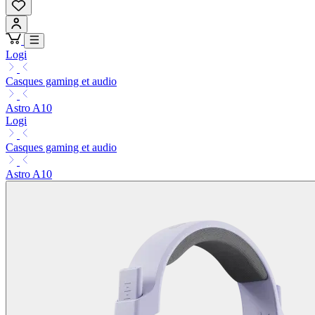
Logi
Casques gaming et audio
Astro A10
Logi
Casques gaming et audio
Astro A10