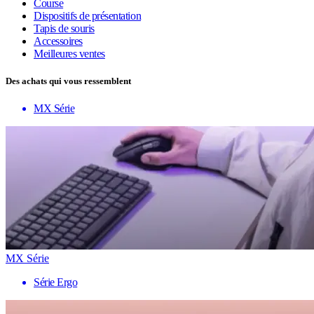
Course
Dispositifs de présentation
Tapis de souris
Accessoires
Meilleures ventes
Des achats qui vous ressemblent
MX Série
MX Série
Série Ergo