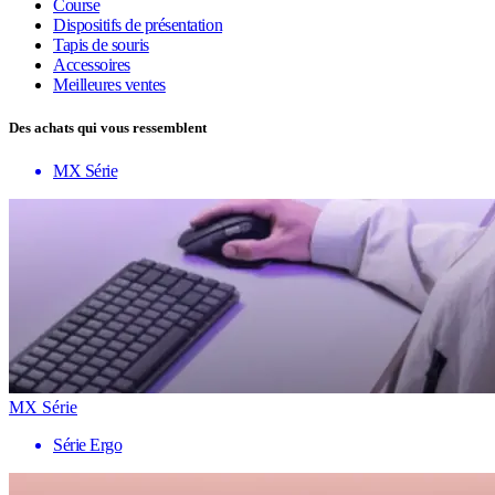
Course
Dispositifs de présentation
Tapis de souris
Accessoires
Meilleures ventes
Des achats qui vous ressemblent
MX Série
MX Série
Série Ergo