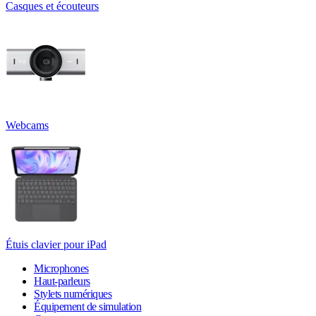
Casques et écouteurs
Webcams
Étuis clavier pour iPad
Microphones
Haut-parleurs
Stylets numériques
Équipement de simulation