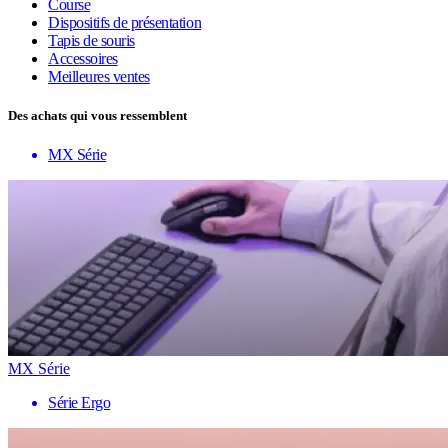
Course
Dispositifs de présentation
Tapis de souris
Accessoires
Meilleures ventes
Des achats qui vous ressemblent
MX Série
MX Série
Série Ergo