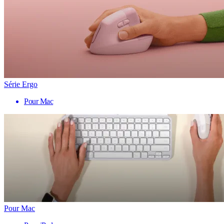
Série Ergo
Pour Mac
Pour Mac