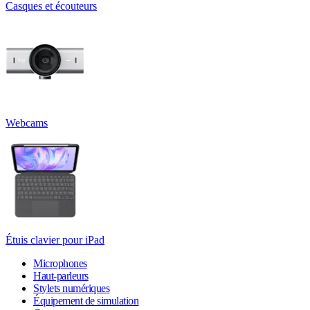
Casques et écouteurs
Webcams
Étuis clavier pour iPad
Microphones
Haut-parleurs
Stylets numériques
Équipement de simulation