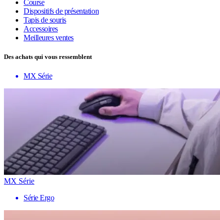
Course
Dispositifs de présentation
Tapis de souris
Accessoires
Meilleures ventes
Des achats qui vous ressemblent
MX Série
MX Série
Série Ergo