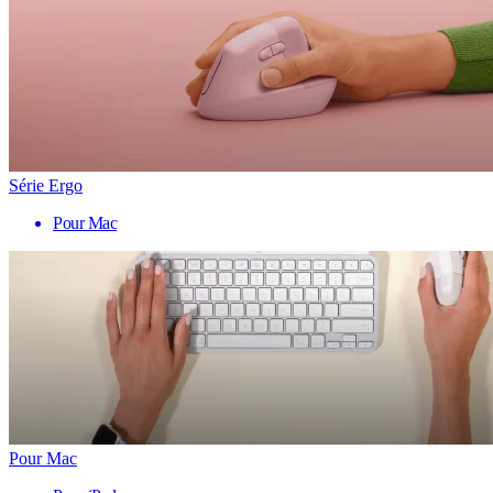
Série Ergo
Pour Mac
Pour Mac