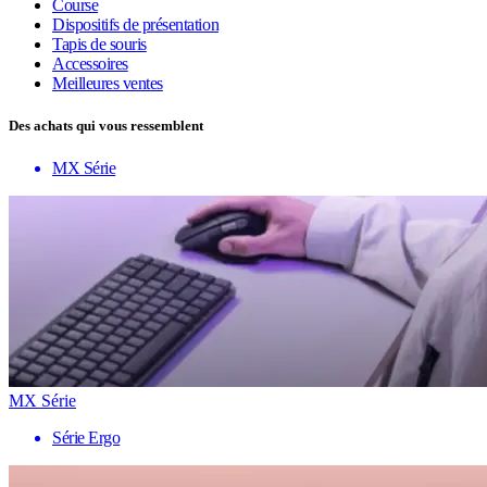
Course
Dispositifs de présentation
Tapis de souris
Accessoires
Meilleures ventes
Des achats qui vous ressemblent
MX Série
MX Série
Série Ergo