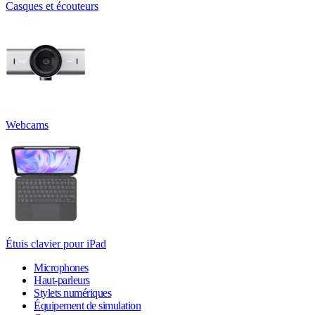
Casques et écouteurs
Webcams
Étuis clavier pour iPad
Microphones
Haut-parleurs
Stylets numériques
Équipement de simulation