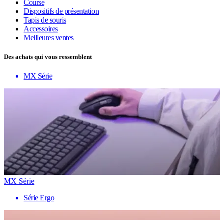
Course
Dispositifs de présentation
Tapis de souris
Accessoires
Meilleures ventes
Des achats qui vous ressemblent
MX Série
MX Série
Série Ergo