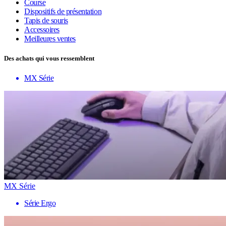
Course
Dispositifs de présentation
Tapis de souris
Accessoires
Meilleures ventes
Des achats qui vous ressemblent
MX Série
MX Série
Série Ergo