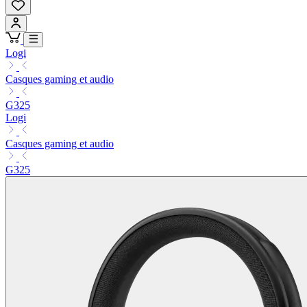
Logi
Casques gaming et audio
G325
Logi
Casques gaming et audio
G325