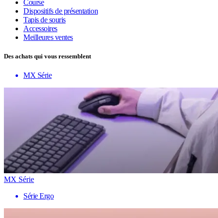
Course
Dispositifs de présentation
Tapis de souris
Accessoires
Meilleures ventes
Des achats qui vous ressemblent
MX Série
MX Série
Série Ergo