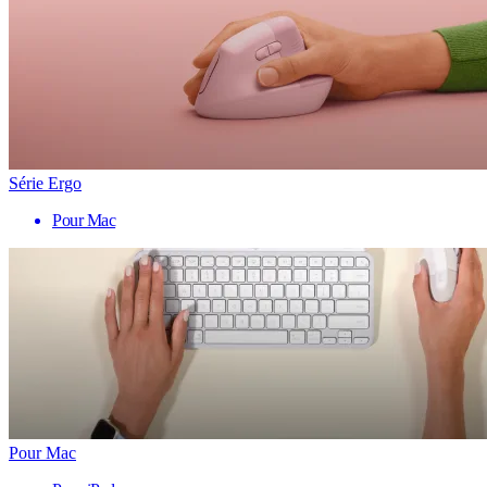
Série Ergo
Pour Mac
Pour Mac