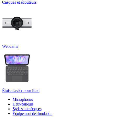
Casques et écouteurs
Webcams
Étuis clavier pour iPad
Microphones
Haut-parleurs
Stylets numériques
Équipement de simulation