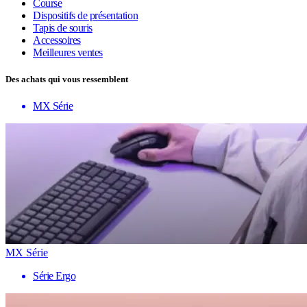
Course
Dispositifs de présentation
Tapis de souris
Accessoires
Meilleures ventes
Des achats qui vous ressemblent
MX Série
MX Série
Série Ergo