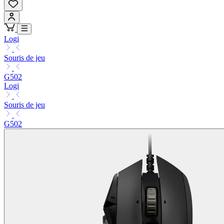
Logi
Souris de jeu
G502
Logi
Souris de jeu
G502