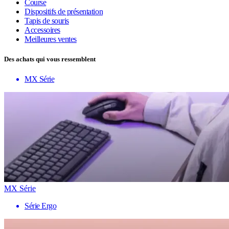
Course
Dispositifs de présentation
Tapis de souris
Accessoires
Meilleures ventes
Des achats qui vous ressemblent
MX Série
MX Série
Série Ergo