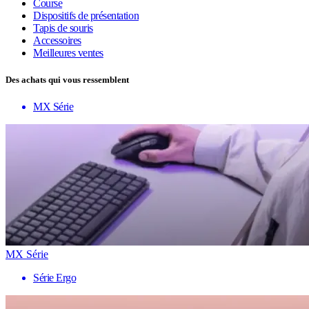
Course
Dispositifs de présentation
Tapis de souris
Accessoires
Meilleures ventes
Des achats qui vous ressemblent
MX Série
MX Série
Série Ergo