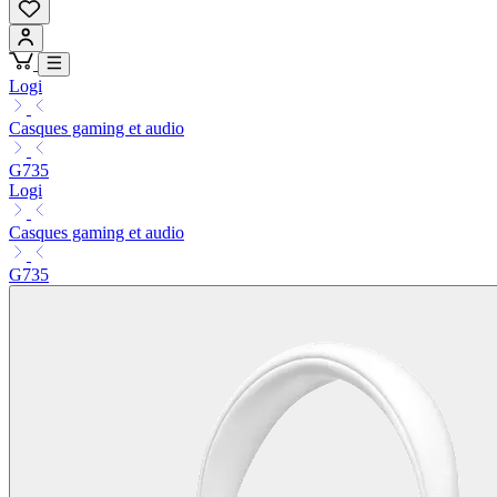
Logi
Casques gaming et audio
G735
Logi
Casques gaming et audio
G735